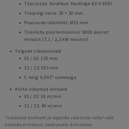
Tööriistad: Hoidikud: Hardinge A2-5 65DL
Treipingi varre: 20 × 20 mm
Puurvarda läbimõõt: Ø25 mm
Tööriista pöörlemiskiirus: 6000 pööret
minutis (7,1 / 2,2 kW mootor)
Telgede liikumisteed:
X1 / X2: 135 mm
Z1 / Z2: 503 mm
C-telg: 0,001° sammuga
Kiirte liikumise kiirused:
X1 / X2: 16 m/min
Z1 / Z2: 40 m/min
*näidatud andmete ja tegelike väärtuste vahel võib
esineda erinevusi, seda peaks kinnitama