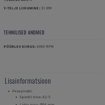
Y-TELJE LIIKUMINE
:
31 MM
TEHNILISED ANDMED
PÖÖRLEV KIIRUS
:
6000 RPM
Lisainformatsioon
Peaspindel:
Spindli nina: A2-5
Läbiv puur: Ø56 mm