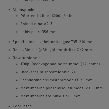
Alamspindel:
Pöörlemiskiirus: 6000 p/min
Spindli nina: A2-5
Läbiv puur: Ø56 mm
Spindli ninade vaheline kaugus: 735-210 mm
Raua võimsus (põhi-/alamrubriik): Ø42 mm
Revolutsioonid:
Tüüp: Dodekagonaalne trummel (12 jaama)
Indekseerimispositsioonid: 24
Standardne treimisläbimõõt: Ø170 mm
Maksimaalne pööramise läbimõõt: Ø190 mm
Maksimaalne treipikkus: 503 mm
Tööriistad: