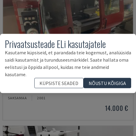
Privaatsusteade ELi kasutajatele
Kasutame küpsiseid, et parandada teie kogemust, analüüsida
saidi kasutamist ja turunduseesmärkidel. Saate hallata oma
eelistusi ja õppida allpool, kuidas me teie andmeid
kasutame.
EMCOMAT 200X1000
KÜPSISTE SEADED
NÕUSTU KÕIGIGA
EMCO - HORISONTAALSED TREIPINGID
SAKSAMAA
2001
14.000 €