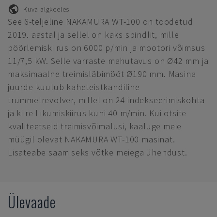
Kuva algkeeles
See 6-teljeline NAKAMURA WT-100 on toodetud
2019. aastal ja sellel on kaks spindlit, mille
pöörlemiskiirus on 6000 p/min ja mootori võimsus
11/7,5 kW. Selle varraste mahutavus on Ø42 mm ja
maksimaalne treimisläbimõõt Ø190 mm. Masina
juurde kuulub kaheteistkandiline
trummelrevolver, millel on 24 indekseerimiskohta
ja kiire liikumiskiirus kuni 40 m/min. Kui otsite
kvaliteetseid treimisvõimalusi, kaaluge meie
müügil olevat NAKAMURA WT-100 masinat.
Lisateabe saamiseks võtke meiega ühendust.
Ülevaade