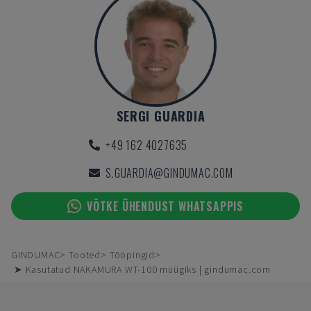
SERGI GUARDIA
+49 162 4027635
S.GUARDIA@GINDUMAC.COM
VÕTKE ÜHENDUST WHATSAPPIS
GINDUMAC
Tooted
Tööpingid
➤ Kasutatud NAKAMURA WT-100 müügiks | gindumac.com