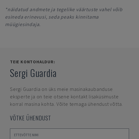
*näidatud andmete ja tegelike väärtuste vahel võib
esineda erinevusi, seda peaks kinnitama
müügiesindaja.
TEIE KONTOHALDUR:
Sergi Guardia
Sergi Guardia
on üks meie masinakaubanduse
eksperte ja on teie otsene kontakt lisaküsimuste
korral masina kohta. Võite temaga ühendust võtta.
VÕTKE ÜHENDUST