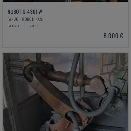
ROBOT S-430I W
FANUC - ROBOTI KÄSI
BELGIA
2000
8.000 €