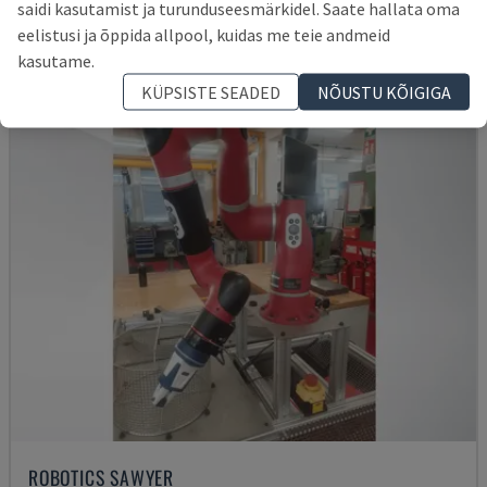
saidi kasutamist ja turunduseesmärkidel. Saate hallata oma
14.000 €
eelistusi ja õppida allpool, kuidas me teie andmeid
kasutame.
KÜPSISTE SEADED
NÕUSTU KÕIGIGA
ROBOTICS SAWYER