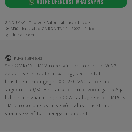
VÕTKE ÜHENDUST WHATSAPPIS
GINDUMAC
Tooted
Automaatikaseadmed
➤ Müüa kasutatud OMRON TM12 - 2022 - Robot |
gindumac.com
Kuva algkeeles
See OMRON TM12 robotkäsi on toodetud 2022.
aastal. Selle kaal on 14,1 kg, see töötab 1-
faasilise nimipingega 100–240 VAC ja toetab
sagedust 50/60 Hz. Täiskoormuse vooluga 15 A ja
lühise nimiväärtusega 300 A kaaluge selle OMRON
TM12 robotkäe ostmise võimalust. Lisateabe
saamiseks võtke meiega ühendust.