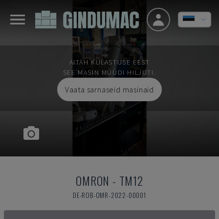
AITÄH KÜLASTUSE EEST
SEE MASIN MÜÜDI HILJUTI.
Vaata sarnaseid masinaid
OMRON
-
TM12
DE-ROB-OMR-2022-00001