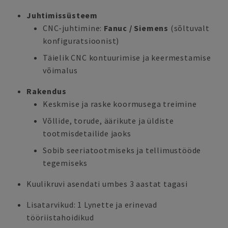
Juhtimissüsteem
CNC-juhtimine:
Fanuc / Siemens
(sõltuvalt
konfiguratsioonist)
Täielik CNC kontuurimise ja keermestamise
võimalus
Rakendus
Keskmise ja raske koormusega treimine
Võllide, torude, äärikute ja üldiste
tootmisdetailide jaoks
Sobib seeriatootmiseks ja tellimustööde
tegemiseks
Kuulikruvi asendati umbes 3 aastat tagasi
Lisatarvikud: 1 Lynette ja erinevad
tööriistahoidikud