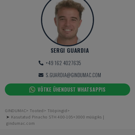
SERGI GUARDIA
+49 162 4027635
S.GUARDIA@GINDUMAC.COM
VÕTKE ÜHENDUST WHATSAPPIS
GINDUMAC
Tooted
Tööpingid
➤ Kasutatud Pinacho STH 400-105×3000 müügiks |
gindumac.com