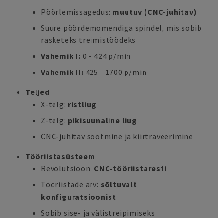
Pöörlemissagedus:
muutuv (CNC-juhitav)
Suure pöördemomendiga spindel, mis sobib
rasketeks treimistöödeks
Vahemik I:
0 - 424 p/min
Vahemik II:
425 - 1700 p/min
Teljed
X-telg:
ristliug
Z-telg:
pikisuunaline liug
CNC-juhitav söötmine ja kiirtraveerimine
Tööriistasüsteem
Revolutsioon:
CNC-tööriistaresti
Tööriistade arv:
sõltuvalt
konfiguratsioonist
Sobib sise- ja välistreipimiseks