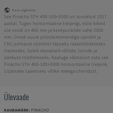
Kuva algkeeles
See Pinacho STH 400-105×3000 on toodetud 2017.
aastal. Tugev horisontaalne treipingi, mille kiiked
üle voodi on 400 mm ja keskpunktide vahe 3000
mm. Omab suure pöördemomendiga spindlit ja
CNC-juhitavat söötmist täpseks rasketöödeliseks
treimiseks. Sobib ideaalselt võllide, torude ja
äärikute töötlemiseks. Kaaluge võimalust osta see
Pinacho STH 400-105×3000 horisontaalne treipink.
Lisateabe saamiseks võtke meiega ühendust.
Ülevaade
KAUBAMÄRK
:
PINACHO