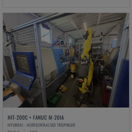
HIT-200C + FANUC M-20IA
HYUNDAI - HORISONTAALSED TREIPINGID
POOLA
2022