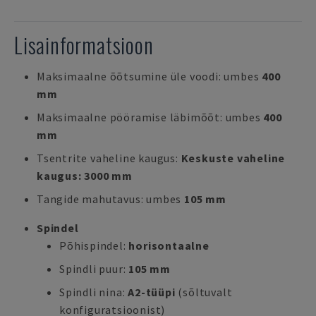
Lisainformatsioon
Maksimaalne õõtsumine üle voodi: umbes
400
mm
Maksimaalne pööramise läbimõõt: umbes
400
mm
Tsentrite vaheline kaugus:
Keskuste vaheline
kaugus: 3000 mm
Tangide mahutavus: umbes
105 mm
Spindel
Põhispindel:
horisontaalne
Spindli puur:
105 mm
Spindli nina:
A2-tüüpi
(sõltuvalt
konfiguratsioonist)