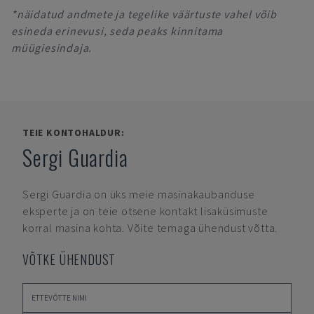
*näidatud andmete ja tegelike väärtuste vahel võib
esineda erinevusi, seda peaks kinnitama
müügiesindaja.
TEIE KONTOHALDUR:
Sergi Guardia
Sergi Guardia
on üks meie masinakaubanduse
eksperte ja on teie otsene kontakt lisaküsimuste
korral masina kohta. Võite temaga ühendust võtta.
VÕTKE ÜHENDUST