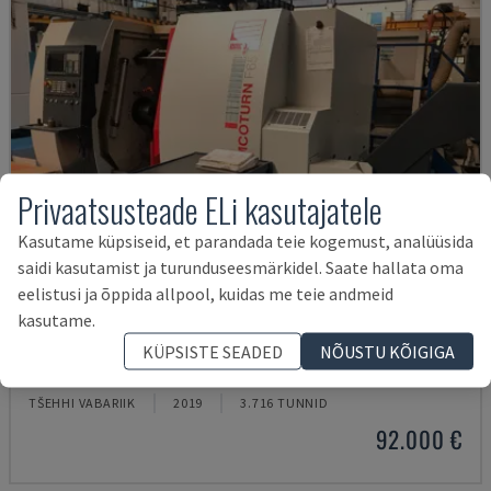
Privaatsusteade ELi kasutajatele
Kasutame küpsiseid, et parandada teie kogemust, analüüsida
saidi kasutamist ja turunduseesmärkidel. Saate hallata oma
eelistusi ja õppida allpool, kuidas me teie andmeid
kasutame.
EMCOTURN 65
KÜPSISTE SEADED
NÕUSTU KÕIGIGA
EMCO - HORISONTAALSED TREIPINGID
TŠEHHI VABARIIK
2019
3.716 TUNNID
92.000 €