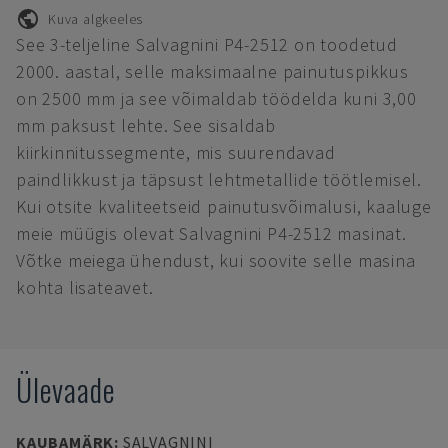
Kuva algkeeles
See 3-teljeline Salvagnini P4-2512 on toodetud
2000. aastal, selle maksimaalne painutuspikkus
on 2500 mm ja see võimaldab töödelda kuni 3,00
mm paksust lehte. See sisaldab
kiirkinnitussegmente, mis suurendavad
paindlikkust ja täpsust lehtmetallide töötlemisel.
Kui otsite kvaliteetseid painutusvõimalusi, kaaluge
meie müügis olevat Salvagnini P4-2512 masinat.
Võtke meiega ühendust, kui soovite selle masina
kohta lisateavet.
Ülevaade
KAUBAMÄRK
:
SALVAGNINI