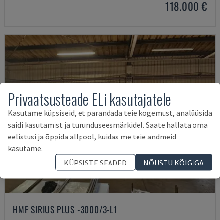
118.000 €
Privaatsusteade ELi kasutajatele
Kasutame küpsiseid, et parandada teie kogemust, analüüsida
saidi kasutamist ja turunduseesmärkidel. Saate hallata oma
eelistusi ja õppida allpool, kuidas me teie andmeid
kasutame.
KÜPSISTE SEADED
NÕUSTU KÕIGIGA
HMP SIRIUS PLUS -3000/3-L1