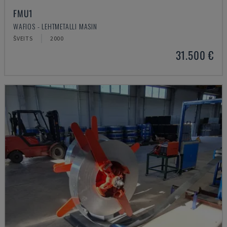
FMU1
WAFIOS - LEHTMETALLI MASIN
ŠVEITS
2000
31.500 €