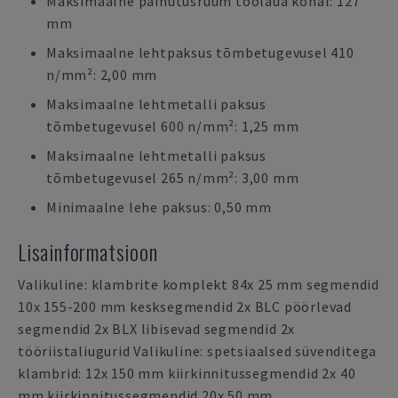
Maksimaalne painutusruum töölaua kohal: 127
mm
Maksimaalne lehtpaksus tõmbetugevusel 410
n/mm²: 2,00 mm
Maksimaalne lehtmetalli paksus
tõmbetugevusel 600 n/mm²: 1,25 mm
Maksimaalne lehtmetalli paksus
tõmbetugevusel 265 n/mm²: 3,00 mm
Minimaalne lehe paksus: 0,50 mm
Lisainformatsioon
Valikuline: klambrite komplekt 84x 25 mm segmendid
10x 155-200 mm kesksegmendid 2x BLC pöörlevad
segmendid 2x BLX libisevad segmendid 2x
tööriistaliugurid Valikuline: spetsiaalsed süvenditega
klambrid: 12x 150 mm kiirkinnitussegmendid 2x 40
mm kiirkinnitussegmendid 20x 50 mm