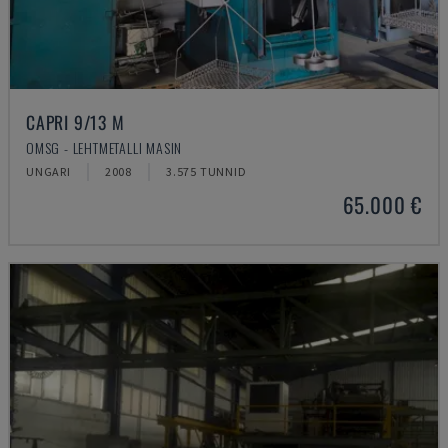
CAPRI 9/13 M
OMSG - LEHTMETALLI MASIN
UNGARI
2008
3.575 TUNNID
65.000 €