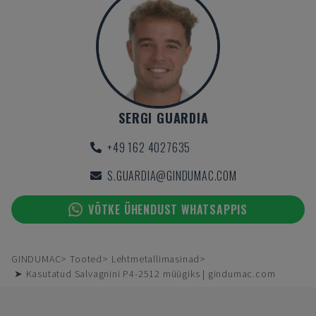
SERGI GUARDIA
+49 162 4027635
S.GUARDIA@GINDUMAC.COM
VÕTKE ÜHENDUST WHATSAPPIS
GINDUMAC
Tooted
Lehtmetallimasinad
➤ Kasutatud Salvagnini P4-2512 müügiks | gindumac.com