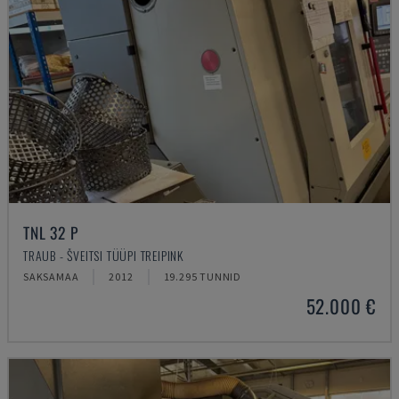
TNL 32 P
TRAUB - ŠVEITSI TÜÜPI TREIPINK
SAKSAMAA
2012
19.295 TUNNID
52.000 €