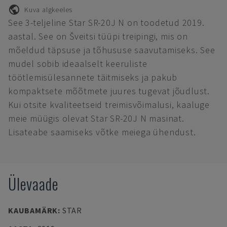
Kuva algkeeles
See 3-teljeline Star SR-20J N on toodetud 2019.
aastal. See on Šveitsi tüüpi treipingi, mis on
mõeldud täpsuse ja tõhususe saavutamiseks. See
mudel sobib ideaalselt keeruliste
töötlemisülesannete täitmiseks ja pakub
kompaktsete mõõtmete juures tugevat jõudlust.
Kui otsite kvaliteetseid treimisvõimalusi, kaaluge
meie müügis olevat Star SR-20J N masinat.
Lisateabe saamiseks võtke meiega ühendust.
Ülevaade
KAUBAMÄRK
:
STAR