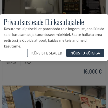
Privaatsusteade ELi kasutajatele
Kasutame küpsiseid, et parandada teie kogemust, analüüsida
saidi kasutamist ja turunduseesmärkidel. Saate hallata oma
eelistusi ja õppida allpool, kuidas me teie andmeid
kasutame.
ML 26 C1
KÜPSISTE SEADED
NÕUSTU KÕIGIGA
MAIER - ŠVEITSI TÜÜPI TREIPINK
SOOME
2000
16.000 €