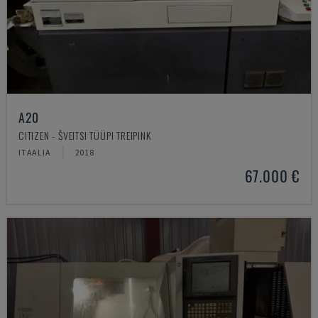
A20
CITIZEN - ŠVEITSI TÜÜPI TREIPINK
ITAALIA
2018
67.000 €