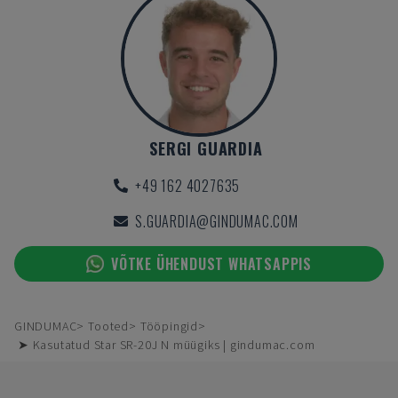
SERGI GUARDIA
+49 162 4027635
S.GUARDIA@GINDUMAC.COM
VÕTKE ÜHENDUST WHATSAPPIS
GINDUMAC
Tooted
Tööpingid
➤ Kasutatud Star SR-20J N müügiks | gindumac.com