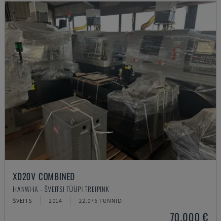
XD20V COMBINED
HANWHA - ŠVEITSI TÜÜPI TREIPINK
ŠVEITS
2014
22.076 TUNNID
70.000 €