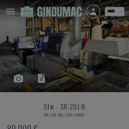
Star
-
SR-20J N
DK-TUR-STA-2019-00001
89.000 €