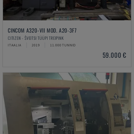
CINCOM A320-VII MOD. A20-3F7
CITIZEN - ŠVEITSI TÜÜPI TREIPINK
ITAALIA
2019
11.000 TUNNID
59.000 €