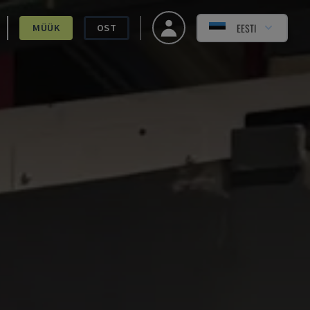
EESTI
MÜÜK
OST