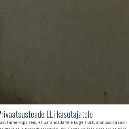
Privaatsusteade ELi kasutajatele
asutame küpsiseid, et parandada teie kogemust, analüüsida saidi
asutamist ja turunduseesmärkidel. Saate hallata oma eelistusi ja