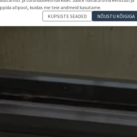
ppida allpool, kuidas me teie andmeid kasutame.
KÜPSISTE SEADED
NÕUSTU KÕIGIGA