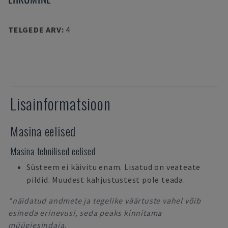
TELGEDE ARV
:
4
Lisainformatsioon
Masina eelised
Masina tehnilised eelised
Süsteem ei käivitu enam. Lisatud on veateate
pildid. Muudest kahjustustest pole teada.
*näidatud andmete ja tegelike väärtuste vahel võib
esineda erinevusi, seda peaks kinnitama
müügiesindaja.