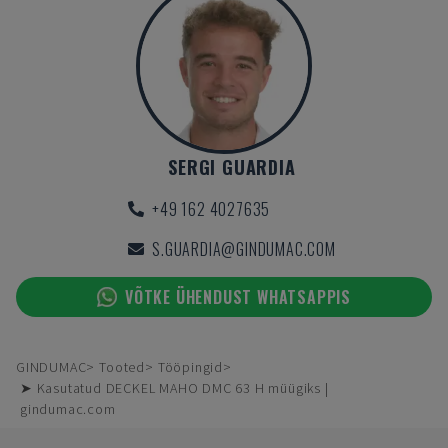
SERGI GUARDIA
+49 162 4027635
S.GUARDIA@GINDUMAC.COM
VÕTKE ÜHENDUST WHATSAPPIS
GINDUMAC
Tooted
Tööpingid
➤ Kasutatud DECKEL MAHO DMC 63 H müügiks |
gindumac.com