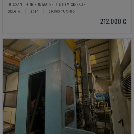
DOOSAN - HORISONTAALNE TÖÖTLEMISKESKUS
BELGIA
2014
19.865 TUNNID
212.000 €