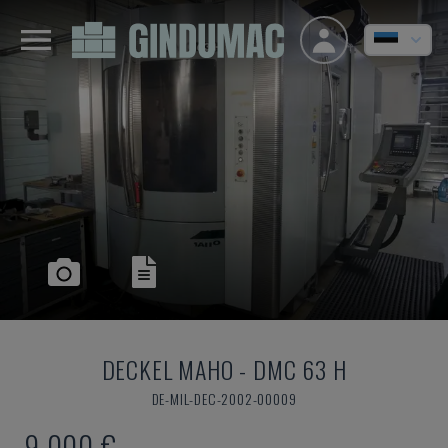
DECKEL MAHO
-
DMC 63 H
DE-MIL-DEC-2002-00009
9.000 €