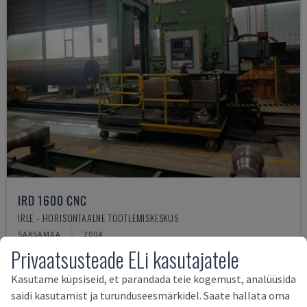
IRD 1600 CNC
IRLE - HORISONTAALNE TÖÖTLEMISKESKUS
SAKSAMAA
2004
Privaatsusteade ELi kasutajatele
75.000 €
Kasutame küpsiseid, et parandada teie kogemust, analüüsida
saidi kasutamist ja turunduseesmärkidel. Saate hallata oma