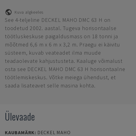
Kuva algkeeles
See 4-teljeline DECKEL MAHO DMC 63 H on
toodetud 2002. aastal. Tugeva horisontaalse
töötluskeskuse paigaldusmass on 18 tonni ja
mõõtmed 6,6 m x 6 m x 3,2 m. Praegu ei käivitu
süsteem, kuvab veateadet ilma muude
teadaolevate kahjustusteta. Kaaluge võimalust
osta see DECKEL MAHO DMC 63 H horisontaalne
töötlemiskeskus. Võtke meiega ühendust, et
saada lisateavet selle masina kohta.
Ülevaade
KAUBAMÄRK
:
DECKEL MAHO