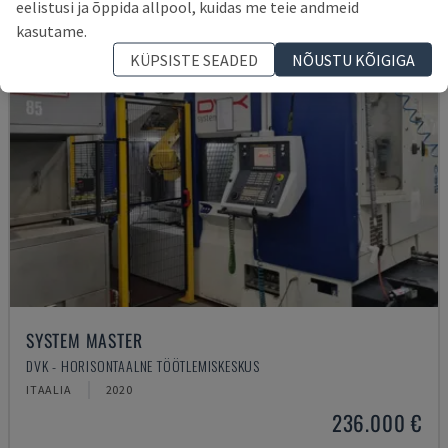
eelistusi ja õppida allpool, kuidas me teie andmeid
kasutame.
KÜPSISTE SEADED
NÕUSTU KÕIGIGA
SYSTEM MASTER
DVK - HORISONTAALNE TÖÖTLEMISKESKUS
ITAALIA
2020
236.000 €