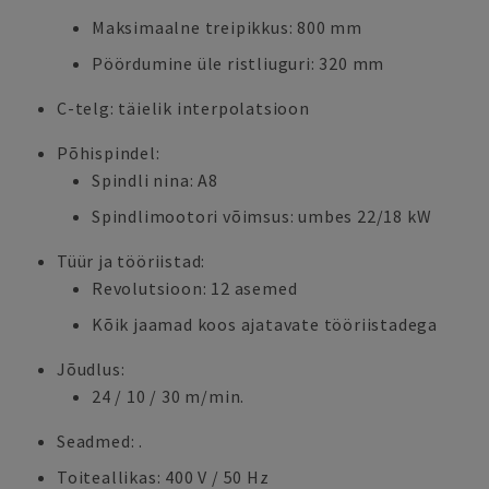
Maksimaalne treipikkus: 800 mm
Pöördumine üle ristliuguri: 320 mm
C-telg: täielik interpolatsioon
Põhispindel:
Spindli nina: A8
Spindlimootori võimsus: umbes 22/18 kW
Tüür ja tööriistad:
Revolutsioon: 12 asemed
Kõik jaamad koos ajatavate tööriistadega
Jõudlus:
24 / 10 / 30 m/min.
Seadmed: .
Toiteallikas: 400 V / 50 Hz