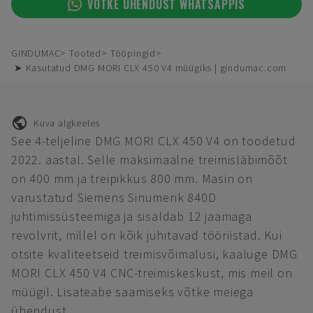
VÕTKE ÜHENDUST WHATSAPPIS
GINDUMAC
Tooted
Tööpingid
➤ Kasutatud DMG MORI CLX 450 V4 müügiks | gindumac.com
Kuva algkeeles
See 4-teljeline DMG MORI CLX 450 V4 on toodetud
2022. aastal. Selle maksimaalne treimisläbimõõt
on 400 mm ja treipikkus 800 mm. Masin on
varustatud Siemens Sinumerik 840D
juhtimissüsteemiga ja sisaldab 12 jaamaga
revolvrit, millel on kõik juhitavad tööriistad. Kui
otsite kvaliteetseid treimisvõimalusi, kaaluge DMG
MORI CLX 450 V4 CNC-treimiskeskust, mis meil on
müügil. Lisateabe saamiseks võtke meiega
ühendust.