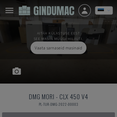
AITÄH KÜLASTUSE EEST
SEE MASIN MÜÜDI HILJUTI.
Vaata sarnaseid masinaid
DMG MORI
-
CLX 450 V4
PL-TUR-DMG-2022-00003