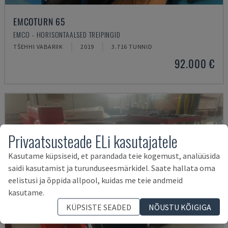
EMCOTURN 65
EMCO - HORISONTAALSED TREIPINGID
TŠEHHI VABARIIK
2019
3.716 TUNNID
92.000 €
Privaatsusteade ELi kasutajatele
Kasutame küpsiseid, et parandada teie kogemust, analüüsida
saidi kasutamist ja turunduseesmärkidel. Saate hallata oma
eelistusi ja õppida allpool, kuidas me teie andmeid
kasutame.
KÜPSISTE SEADED
NÕUSTU KÕIGIGA