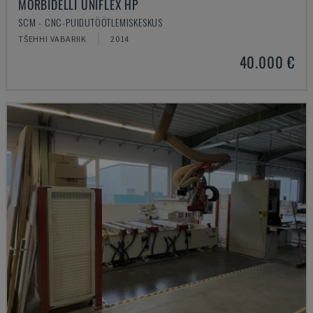
MORBIDELLI UNIFLEX HP
SCM - CNC-PUIDUTÖÖTLEMISKESKUS
TŠEHHI VABARIIK
2014
40.000 €