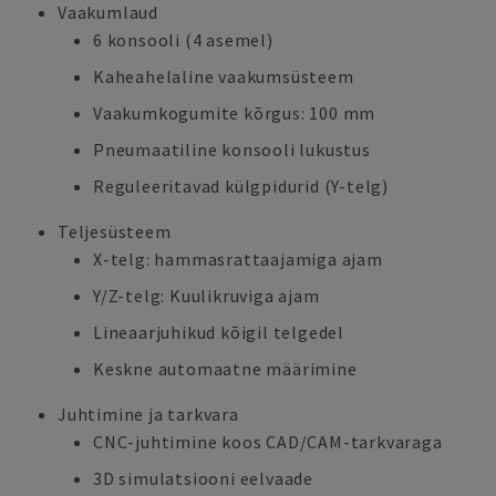
Vaakumlaud
6 konsooli (4 asemel)
Kaheahelaline vaakumsüsteem
Vaakumkogumite kõrgus: 100 mm
Pneumaatiline konsooli lukustus
Reguleeritavad külgpidurid (Y-telg)
Teljesüsteem
X-telg: hammasrattaajamiga ajam
Y/Z-telg: Kuulikruviga ajam
Lineaarjuhikud kõigil telgedel
Keskne automaatne määrimine
Juhtimine ja tarkvara
CNC-juhtimine koos CAD/CAM-tarkvaraga
3D simulatsiooni eelvaade