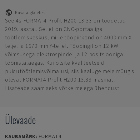
Kuva algkeeles
See 4s FORMAT4 Profit H200 13.33 on toodetud
2019. aastal. Sellel on CNC-portaaliga
töötlemiskeskus, mille tööpiirkond on 4000 mm X-
teljel ja 1670 mm Y-teljel. Tööpingil on 12 kW
võimsusega elektrospindel ja 12 positsiooniga
tööriistalaegas. Kui otsite kvaliteetseid
puidutöötlemisvõimalusi, siis kaaluge meie müügis
olevat FORMAT4 Profit H200 13.33 masinat.
Lisateabe saamiseks võtke meiega ühendust.
Ülevaade
KAUBAMÄRK
:
FORMAT4