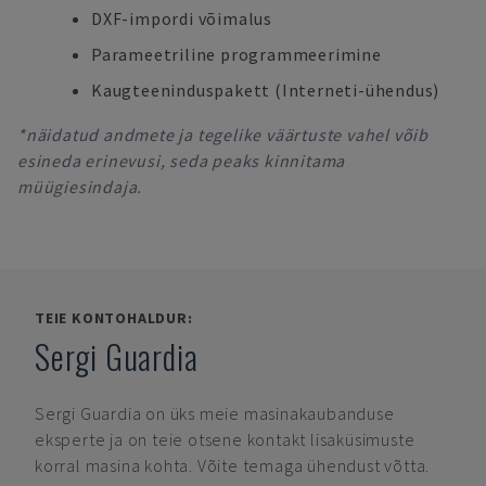
DXF-impordi võimalus
Parameetriline programmeerimine
Kaugteeninduspakett (Interneti-ühendus)
*näidatud andmete ja tegelike väärtuste vahel võib
esineda erinevusi, seda peaks kinnitama
müügiesindaja.
TEIE KONTOHALDUR:
Sergi Guardia
Sergi Guardia
on üks meie masinakaubanduse
eksperte ja on teie otsene kontakt lisaküsimuste
korral masina kohta. Võite temaga ühendust võtta.