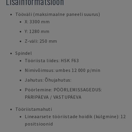
Lisainformatsioon
Tööväli (maksimaalne paneeli suurus)
X: 3300 mm
Y: 1280 mm
Z-väli: 250 mm
Spindel
Tööriista liides: HSK F63
Nimivõimsus: umbes 12 000 p/min
Jahutus: Õhujahutus:
Pöörlemine: PÖÖRLEMISSAGEDUS:
PÄRIPÄEVA / VASTUPÄEVA
Tööriistamahuti
Lineaarsete tööriistade hoidik (külgmine): 12
positsioonid