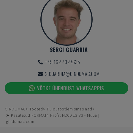
SERGI GUARDIA
+49 162 4027635
S.GUARDIA@GINDUMAC.COM
VÕTKE ÜHENDUST WHATSAPPIS
GINDUMAC
Tooted
Puidutöötlemismasinad
➤ Kasutatud FORMAT4 Profit H200 13.33 - Müüa |
gindumac.com