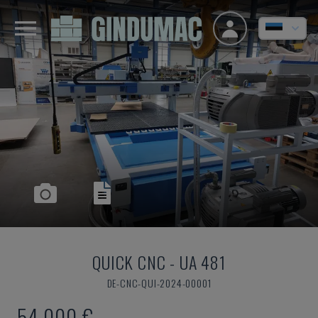
QUICK CNC
-
UA 481
DE-CNC-QUI-2024-00001
54.000 €