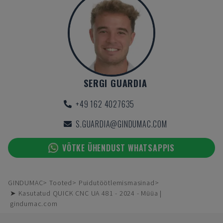
SERGI GUARDIA
+49 162 4027635
S.GUARDIA@GINDUMAC.COM
VÕTKE ÜHENDUST WHATSAPPIS
GINDUMAC
Tooted
Puidutöötlemismasinad
➤ Kasutatud QUICK CNC UA 481 - 2024 - Müüa |
gindumac.com