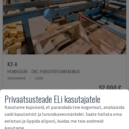
K2-A
HUNDEGGER - CNC-PUIDUTÖÖTLEMISKESKUS
SAKSAMAA
2000
52.000 €
Privaatsusteade ELi kasutajatele
Kasutame küpsiseid, et parandada teie kogemust, analüüsida
saidi kasutamist ja turunduseesmärkidel. Saate hallata oma
eelistusi ja õppida allpool, kuidas me teie andmeid
kasutame.