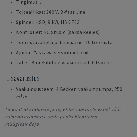
Tingimus: .
Toiteallikas: 380 V, 3-faasiline
Spindel: HSD, 9 kW, HSK F63
Kontroller: NC Studio (saksa keeles)
Tööriistavahetaja: Lineaarne, 10 tööriista
Ajamid: Yaskawa servomootorid
Tabel: Kahekihiline vaakumlaud, 6 tsooni
Lisavarustus
Vaakumsüsteem: 2 Beckeri vaakumpumpa, 250
m³/h
*näidatud andmete ja tegelike väärtuste vahel võib
esineda erinevusi, seda peaks kinnitama
müügiesindaja.