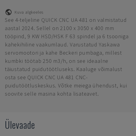
Kuva algkeeles
See 4-teljeline QUICK CNC UA 481 on valmistatud
aastal 2024. Sellel on 2100 x 3050 x 400 mm
tööpind, 9 KW HSD/HSK F 63 spindel ja 6 tsooniga
kahekihiline vaakumlaud. Varustatud Yaskawa
servomootori ja kahe Beckeri pumbaga, millest
kumbki töötab 250 m3/h, on see ideaalne
täiustatud puidutöötluseks. Kaaluge võimalust
osta see QUICK CNC UA 481 CNC-
puidutöötluskeskus. Võtke meiega ühendust, kui
soovite selle masina kohta lisateavet.
Ülevaade