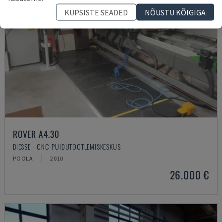
KÜPSISTE SEADED
NÕUSTU KÕIGIGA
ROVER A4.30
BIESSE - CNC-PUIDUTÖÖTLEMISKESKUS
POOLA
2010
26.000 €