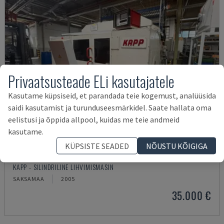
Privaatsusteade ELi kasutajatele
Kasutame küpsiseid, et parandada teie kogemust, analüüsida
saidi kasutamist ja turunduseesmärkidel. Saate hallata oma
eelistusi ja õppida allpool, kuidas me teie andmeid
kasutame.
KÜPSISTE SEADED
NÕUSTU KÕIGIGA
RNS 55
KAPP - SILINDRILINE LIHVIMISMASIN
SAKSAMAA
2005
35.000 €