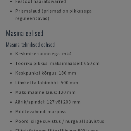
Festool haaratsivarred
Prismalaud (prismad on pikkusega
reguleeritavad)
Masina eelised
Masina tehnilised eelised
Keskmise suurusega: mk4
Tooriku pikkus: maksimaalselt 650 cm
Keskpunkti kõrgus: 180 mm
Lihvketta läbimõõt: 500 mm
Maksimaalne laius: 120 mm
Äärik/spindel: 127 või 203 mm
Mõõtevahend: marposs
Pöörd: sirge süvistus / nurga all süvistus
Filtrisüsteem: filterfliisiga; 800l vann