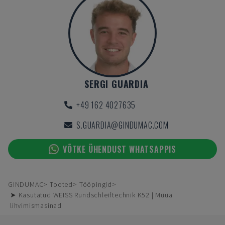
SERGI GUARDIA
+49 162 4027635
S.GUARDIA@GINDUMAC.COM
VÕTKE ÜHENDUST WHATSAPPIS
GINDUMAC
Tooted
Tööpingid
➤ Kasutatud WEISS Rundschleiftechnik K52 | Müüa
lihvimismasinad