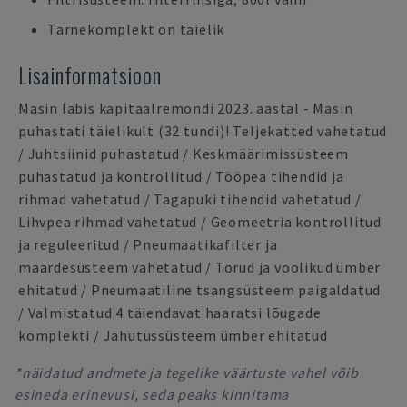
Tarnekomplekt on täielik
Lisainformatsioon
Masin läbis kapitaalremondi 2023. aastal - Masin
puhastati täielikult (32 tundi)! Teljekatted vahetatud
/ Juhtsiinid puhastatud / Keskmäärimissüsteem
puhastatud ja kontrollitud / Tööpea tihendid ja
rihmad vahetatud / Tagapuki tihendid vahetatud /
Lihvpea rihmad vahetatud / Geomeetria kontrollitud
ja reguleeritud / Pneumaatikafilter ja
määrdesüsteem vahetatud / Torud ja voolikud ümber
ehitatud / Pneumaatiline tsangsüsteem paigaldatud
/ Valmistatud 4 täiendavat haaratsi lõugade
komplekti / Jahutussüsteem ümber ehitatud
*näidatud andmete ja tegelike väärtuste vahel võib
esineda erinevusi, seda peaks kinnitama