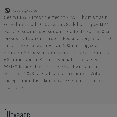
Kuva algkeeles
See WEISS Rundschleiftechnik K52 lihvimismasin
on valmistatud 2015. aastal. Sellel on tugev MK4-
keskme suurus, see suudab töödelda kuni 650 cm
pikkuseid toorikuid ja selle keskme kõrgus on 180
mm. Lihvketta läbimõõt on 500mm ning see
sisaldab Marposs mõõteseadet ja Eckelmann Enc
66 juhtimispulti. Kaaluge võimalust osta see
WEISS Rundschleiftechnik K52 lihvimismasin.
Masin oli 2023. aastal kapitaalremondil. Võtke
meiega ühendust, kui soovite selle masina kohta
lisateavet.
Ülevaade