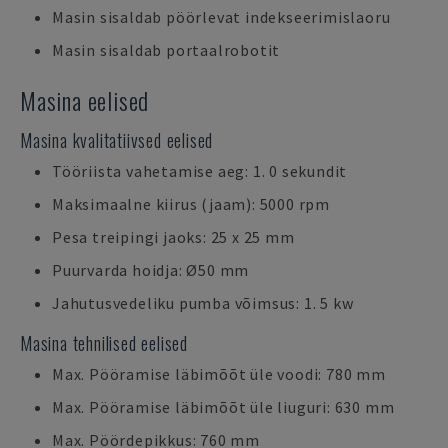
Masin sisaldab pöörlevat indekseerimislaoru
Masin sisaldab portaalrobotit
Masina eelised
Masina kvalitatiivsed eelised
Tööriista vahetamise aeg: 1. 0 sekundit
Maksimaalne kiirus (jaam): 5000 rpm
Pesa treipingi jaoks: 25 x 25 mm
Puurvarda hoidja: Ø50 mm
Jahutusvedeliku pumba võimsus: 1. 5 kw
Masina tehnilised eelised
Max. Pööramise läbimõõt üle voodi: 780 mm
Max. Pööramise läbimõõt üle liuguri: 630 mm
Max. Pöördepikkus: 760 mm