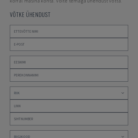
korral masina kohta. Võite temaga ühendust võtta.
VÕTKE ÜHENDUST