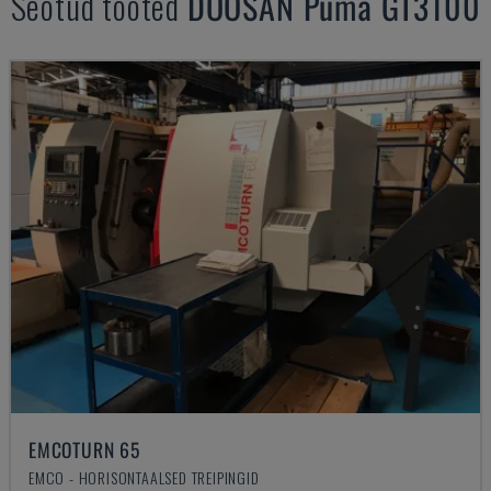
Seotud tooted
DOOSAN
Puma GT3100
EMCOTURN 65
EMCO - HORISONTAALSED TREIPINGID