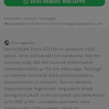
VÕTKE ÜHENDUST WHATSAPPIS
GINDUMAC
Tooted
Tööpingid
➤ Kasutatud DOOSAN Puma GT3100 müügiks | gindumac.com
Kuva algkeeles
See DOOSAN Puma GT3100 on toodetud 2020.
aastal. Selle põhispindel on standardse 300 mm
suuruse pingi, 481 mm suuruse maksimaalse
treimisläbimõõdu ja 755 mm pikkusega. Tööpingil
on Siemens Sinumerik 828D juhtimissüsteem,
laastukonveier ja sabapink. See on ideaalne
täppisspinkide tegemiseks ning pakub kiireid
tööliigutusi 24x30 m/min ja spindli pöörlemiskiirust
kuni 2800 p/min. Lisateabe saamiseks selle
masina kohta võtke meiega ühendust.