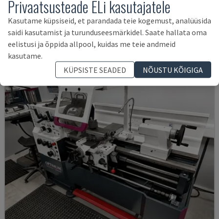
Privaatsusteade ELi kasutajatele
EMCOMAT 200X1000
EMCO - HORISONTAALSED TREIPINGID
Kasutame küpsiseid, et parandada teie kogemust, analüüsida
SAKSAMAA
2001
saidi kasutamist ja turunduseesmärkidel. Saate hallata oma
14.000 €
eelistusi ja õppida allpool, kuidas me teie andmeid
kasutame.
KÜPSISTE SEADED
NÕUSTU KÕIGIGA