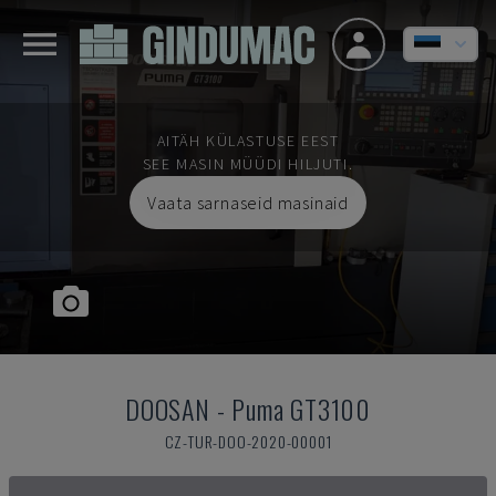
AITÄH KÜLASTUSE EEST
SEE MASIN MÜÜDI HILJUTI.
Vaata sarnaseid masinaid
DOOSAN
-
Puma GT3100
CZ-TUR-DOO-2020-00001