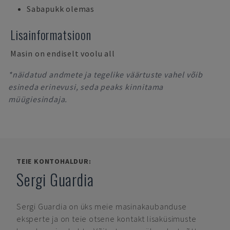
Sabapukk olemas
Lisainformatsioon
Masin on endiselt voolu all
*näidatud andmete ja tegelike väärtuste vahel võib
esineda erinevusi, seda peaks kinnitama
müügiesindaja.
TEIE KONTOHALDUR:
Sergi Guardia
Sergi Guardia
on üks meie masinakaubanduse
eksperte ja on teie otsene kontakt lisaküsimuste