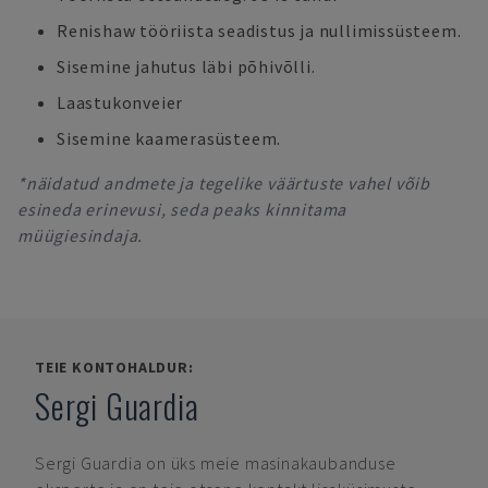
Renishaw tööriista seadistus ja nullimissüsteem.
Sisemine jahutus läbi põhivõlli.
Laastukonveier
Sisemine kaamerasüsteem.
*näidatud andmete ja tegelike väärtuste vahel võib
esineda erinevusi, seda peaks kinnitama
müügiesindaja.
TEIE KONTOHALDUR:
Sergi Guardia
Sergi Guardia
on üks meie masinakaubanduse