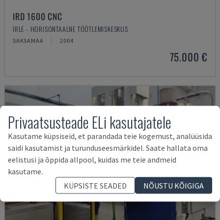
IRD 1600 CNC
IRLE - HORISONTAALNE TÖÖTLEMISKESKUS
SAKSAMAA
2004
75.000 €
Privaatsusteade ELi kasutajatele
Kasutame küpsiseid, et parandada teie kogemust, analüüsida
saidi kasutamist ja turunduseesmärkidel. Saate hallata oma
eelistusi ja õppida allpool, kuidas me teie andmeid
kasutame.
KÜPSISTE SEADED
NÕUSTU KÕIGIGA