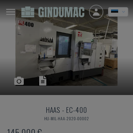
HAAS
-
EC-400
HU-MIL-HAA-2020-00002
145.000 €