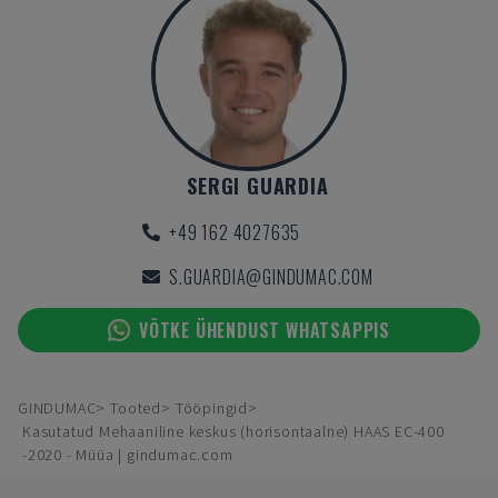
SERGI GUARDIA
+49 162 4027635
S.GUARDIA@GINDUMAC.COM
VÕTKE ÜHENDUST WHATSAPPIS
GINDUMAC
Tooted
Tööpingid
Kasutatud Mehaaniline keskus (horisontaalne) HAAS EC-400
-2020 - Müüa | gindumac.com