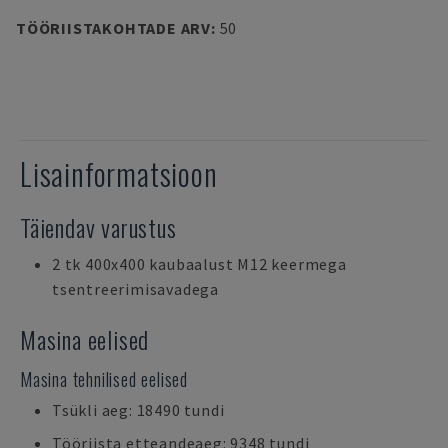
TÖÖRIISTAKOHTADE ARV
:
50
Lisainformatsioon
Täiendav varustus
2 tk 400x400 kaubaalust M12 keermega
tsentreerimisavadega
Masina eelised
Masina tehnilised eelised
Tsükli aeg: 18490 tundi
Tööriista etteandeaeg: 9348 tundi