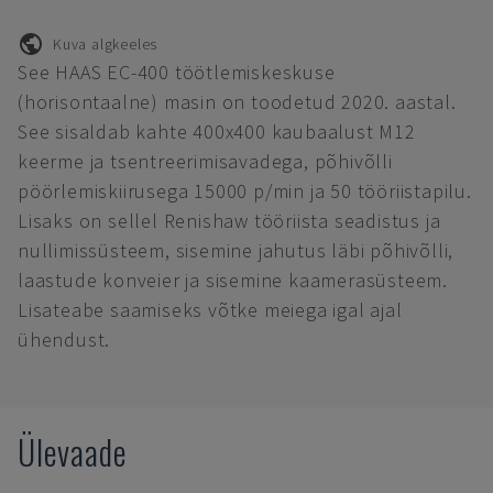
Kuva algkeeles
See HAAS EC-400 töötlemiskeskuse
(horisontaalne) masin on toodetud 2020. aastal.
See sisaldab kahte 400x400 kaubaalust M12
keerme ja tsentreerimisavadega, põhivõlli
pöörlemiskiirusega 15000 p/min ja 50 tööriistapilu.
Lisaks on sellel Renishaw tööriista seadistus ja
nullimissüsteem, sisemine jahutus läbi põhivõlli,
laastude konveier ja sisemine kaamerasüsteem.
Lisateabe saamiseks võtke meiega igal ajal
ühendust.
Ülevaade