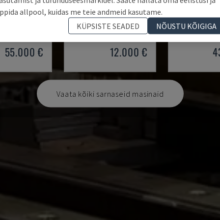
 BHX 200
POINT 2
ROVER K123
ppida allpool, kuidas me teie andmeid kasutame.
CNC-TÖÖKESKUS
VITAP - CNC-TÖÖKESKUS
BIESSE - CNC-
KÜPSISTE SEADED
NÕUSTU KÕIGIGA
2016
SAKSAMAA
2016
POOLA
2
55.000 €
12.000 €
4
Vaata kõiki sarnaseid masinaid