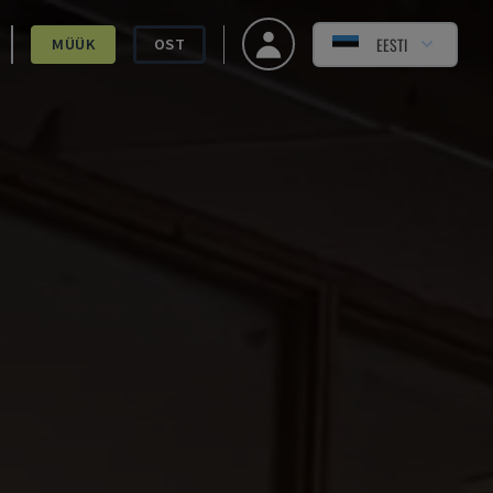
EESTI
MÜÜK
OST