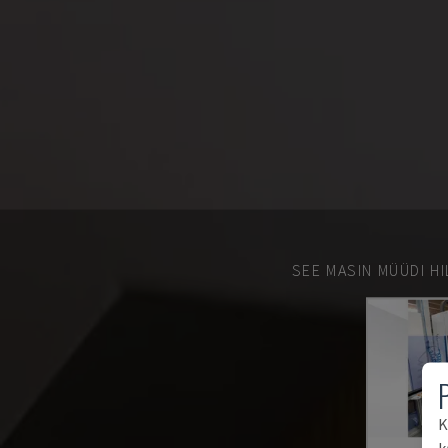
SEE MASIN MÜÜDI HI
K
k