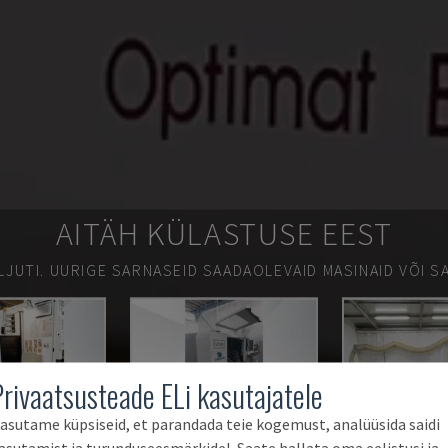
AITÄH KÜLASTUSE EEST
LJUTI.
UURIGE SARNASEID SAADAOLEVAID MASINAID VÕI SA
Privaatsusteade ELi kasutajatele
asutame küpsiseid, et parandada teie kogemust, analüüsida saidi
asutamist ja turunduseesmärkidel. Saate hallata oma eelistusi ja