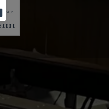
2
TÖÖKESKUS
017
3.000 €