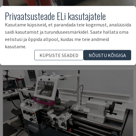
Privaatsusteade ELi kasutajatele
Kasutame küpsiseid, et parandada teie kogemust, analüüsida
EMCOMAT 200X1000
saidi kasutamist ja turunduseesmärkidel. Saate hallata oma
EMCO - HORISONTAALSED TREIPINGID
eelistusi ja õppida allpool, kuidas me teie andmeid
SAKSAMAA
2001
kasutame.
14.000 €
KÜPSISTE SEADED
NÕUSTU KÕIGIGA