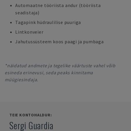
Automaatne tööriista andur (tööriista
seadistaja)
Tagapink hüdraulilise puuriga
Lintkonveier
Jahutussüsteem koos paagi ja pumbaga
*näidatud andmete ja tegelike väärtuste vahel võib
esineda erinevusi, seda peaks kinnitama
müügiesindaja.
TEIE KONTOHALDUR:
Sergi Guardia