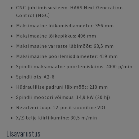
CNC-juhtimissüsteem: HAAS Next Generation
Control (NGC)
Maksimaalne lõikamisdiameeter: 356 mm
Maksimaalne lõikepikkus: 406 mm
Maksimaalne varraste läbimõõt: 63,5 mm
Maksimaalne pöörlemisdiameeter: 419 mm
Spindli maksimaalne pöörlemiskiirus: 4000 p/min
Spindli ots: A2-6
Hüdraulilise padruni läbimõõt: 210 mm
Spindli mootori võimsus: 14,9 kW (20 hj)
Revolveri tüüp: 12-positsiooniline VDI
X/Z-telje kiirliikumine: 30,5 m/min
Lisavarustus