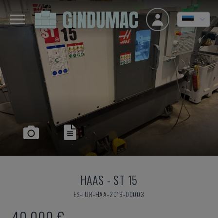
HAAS
-
ST 15
ES-TUR-HAA-2019-00003
40.000 €