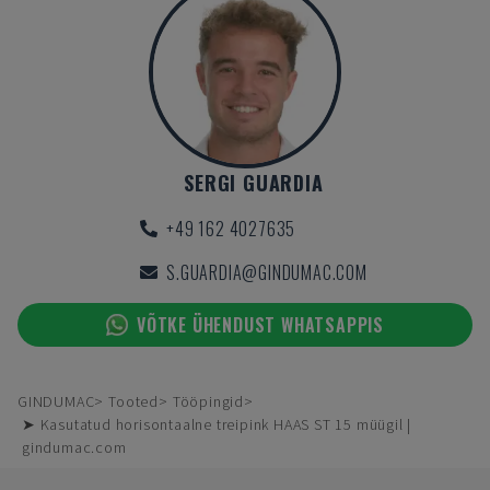
SERGI GUARDIA
+49 162 4027635
S.GUARDIA@GINDUMAC.COM
VÕTKE ÜHENDUST WHATSAPPIS
GINDUMAC
Tooted
Tööpingid
➤ Kasutatud horisontaalne treipink HAAS ST 15 müügil |
gindumac.com