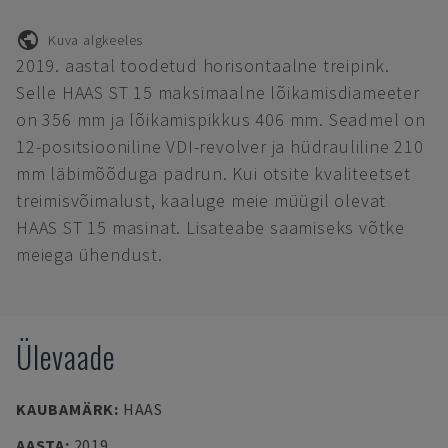
Kuva algkeeles
2019. aastal toodetud horisontaalne treipink.
Selle HAAS ST 15 maksimaalne lõikamisdiameeter
on 356 mm ja lõikamispikkus 406 mm. Seadmel on
12-positsiooniline VDI-revolver ja hüdrauliline 210
mm läbimõõduga padrun. Kui otsite kvaliteetset
treimisvõimalust, kaaluge meie müügil olevat
HAAS ST 15 masinat. Lisateabe saamiseks võtke
meiega ühendust.
Ülevaade
KAUBAMÄRK
:
HAAS
AASTA
:
2019