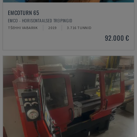
EMCOTURN 65
EMCO - HORISONTAALSED TREIPINGID
TŠEHHI VABARIIK
2019
3.716 TUNNID
92.000 €