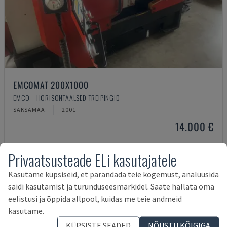
EMCOMAT 200X1000
EMCO - HORISONTAALSED TREIPINGID
SAKSAMAA
2001
14.000 €
Privaatsusteade ELi kasutajatele
Kasutame küpsiseid, et parandada teie kogemust, analüüsida
saidi kasutamist ja turunduseesmärkidel. Saate hallata oma
eelistusi ja õppida allpool, kuidas me teie andmeid
kasutame.
KÜPSISTE SEADED
NÕUSTU KÕIGIGA