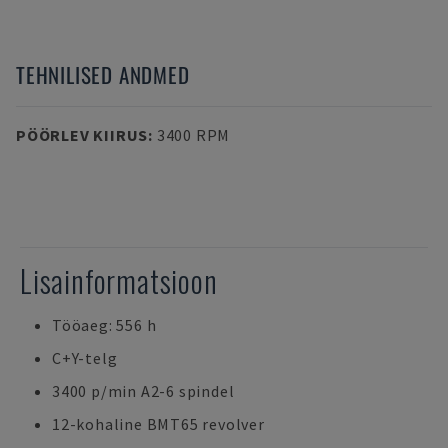
TEHNILISED ANDMED
PÖÖRLEV KIIRUS
:
3400 RPM
Lisainformatsioon
Tööaeg: 556 h
C+Y-telg
3400 p/min A2-6 spindel
12-kohaline BMT65 revolver