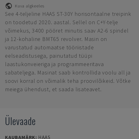
Kuva algkeeles
See 4-teljeline HAAS ST-30Y horisontaalne treipink
on toodetud 2020. aastal. Sellel on C+Y-telje
võimekus, 3400 pööret minutis saav A2-6 spindel
ja 12-kohaline BMT65 revolver. Masin on
varustatud automaatse tööriistade
eelseadistusega, painutatud tüüpi
laastukonveieriga ja programmeeritava
sabateljega. Masinat saab kontrollida voolu all ja
soovi korral on võimalik teha proovilõikeid. Võtke
meiega ühendust, et saada lisateavet.
Ülevaade
KAUBAMÄRK
:
HAAS