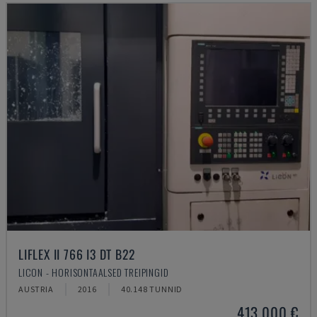
LIFLEX II 766 I3 DT B22
LICON - HORISONTAALSED TREIPINGID
AUSTRIA
2016
40.148 TUNNID
413.000 €