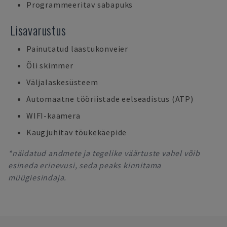
Programmeeritav sabapuks
Lisavarustus
Painutatud laastukonveier
Õli skimmer
Väljalaskesüsteem
Automaatne tööriistade eelseadistus (ATP)
WIFI-kaamera
Kaugjuhitav tõukekäepide
*näidatud andmete ja tegelike väärtuste vahel võib
esineda erinevusi, seda peaks kinnitama
müügiesindaja.