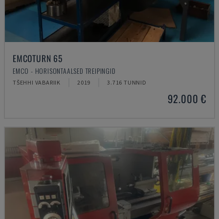
EMCOTURN 65
EMCO - HORISONTAALSED TREIPINGID
TŠEHHI VABARIIK
2019
3.716 TUNNID
92.000 €