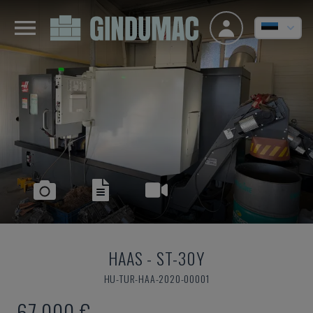
HAAS
-
ST-30Y
HU-TUR-HAA-2020-00001
67.000 €