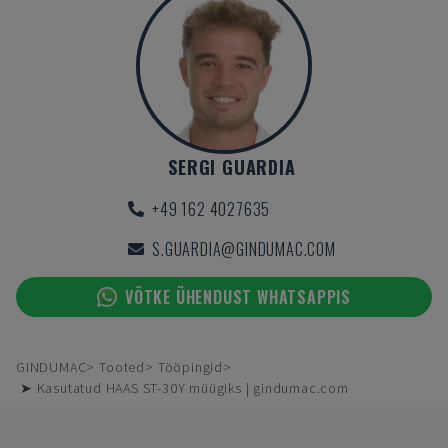
SERGI GUARDIA
+49 162 4027635
S.GUARDIA@GINDUMAC.COM
VÕTKE ÜHENDUST WHATSAPPIS
GINDUMAC
Tooted
Tööpingid
➤ Kasutatud HAAS ST-30Y müügiks | gindumac.com