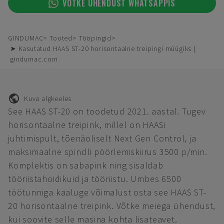
VÕTKE ÜHENDUST WHATSAPPIS
GINDUMAC
Tooted
Tööpingid
➤ Kasutatud HAAS ST-20 horisontaalne treipingi müügiks |
gindumac.com
Kuva algkeeles
See HAAS ST-20 on toodetud 2021. aastal. Tugev
horisontaalne treipink, millel on HAASi
juhtimispult, tõenäoliselt Next Gen Control, ja
maksimaalne spindli pöörlemiskiirus 3500 p/min.
Komplektis on sabapink ning sisaldab
tööriistahoidikuid ja tööriistu. Umbes 6500
töötunniga kaaluge võimalust osta see HAAS ST-
20 horisontaalne treipink. Võtke meiega ühendust,
kui soovite selle masina kohta lisateavet.